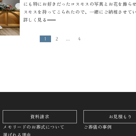
にも特にお好きだったコスモスの写真とお花を飾ら
スモスを持ってこられたので、一緒にご納棺させて
た。
詳しく見る
1
2
…
4
資料請求
お見積もり
メモリードのお葬式について
ご葬儀の事例
選ばれる理由