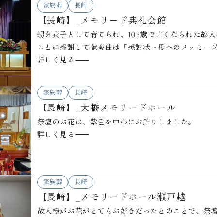
家族葬
長崎
【長崎】_メモリード典礼会館
甥を養子として育てられ、103歳で亡くなられた故
ことに感謝して献奏曲は「感謝状〜母へのメッセー
詳しく見る
家族葬
長崎
【長崎】_大橋メモリードホール
祭壇のお花は、紫色を中心にお飾りしました。
詳しく見る
家族葬
長崎
【長崎】_メモリードホール瀬戸越
故人様がお花がとてもお好きだったとのことで、祭