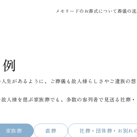
メモリードのお葬式について
葬儀の流
事例
の人生があるように、ご葬儀も故人様らしさやご遺族の想
で故人様を偲ぶ家族葬でも、多数の参列者で見送る社葬・
家族葬
直葬
社葬・団体葬・お別れ