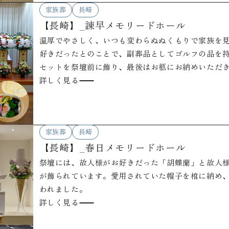
家族葬
長崎
【長崎】_諫早メモリードホール
温厚でやさしく、いつも変わらぬぬくもりで家族を
好きだったとのことで、副葬品としてゴルフの品を
セットを祭壇前に飾り、最後はお柩にお納めいただ
げわっぱ弁当を『オクリメシ』としてお持たせいた
詳しく見る
家族葬
長崎
【長崎】_春日メモリードホール
祭壇には、故人様がお好きだった「胡蝶蘭」と故人
が飾られています。愛用されていた帽子を棺に納め
われました。
詳しく見る