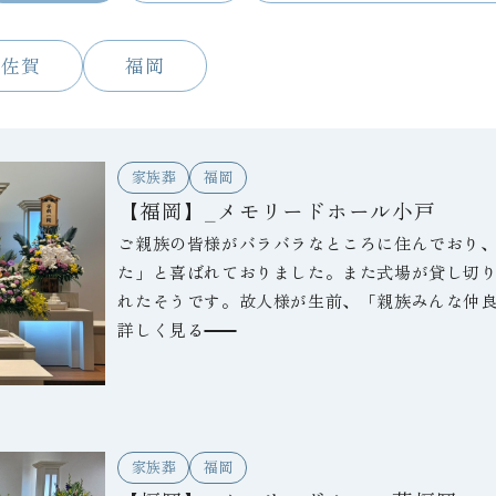
佐賀
福岡
家族葬
福岡
【福岡】_メモリードホール小戸
ご親族の皆様がバラバラなところに住んでおり
た」と喜ばれておりました。また式場が貸し切
れたそうです。故人様が生前、「親族みんな仲
のことで、それを今回の葬儀で実感できたと喪
詳しく見る
家族葬
福岡