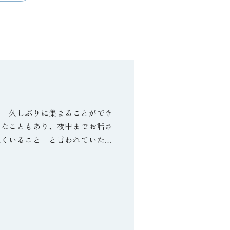
、「久しぶりに集まることができ
りなこともあり、夜中までお話さ
良くいること」と言われていたと
主様が言っておられました。