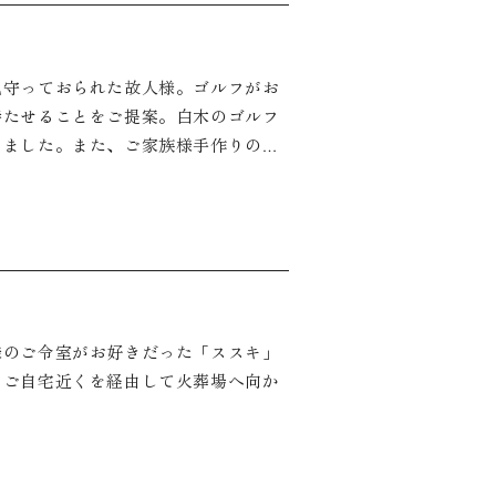
見守っておられた故人様。ゴルフがお
持たせることをご提案。白木のゴルフ
きました。また、ご家族様手作りの曲
しました。
様のご令室がお好きだった「ススキ」
、ご自宅近くを経由して火葬場へ向か