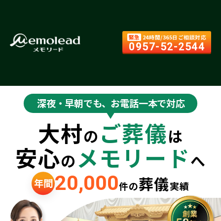
緊急
24時間/365日ご相談対応
0957-52-2544
深夜・早朝でも、お電話一本で対応
大村
ご葬儀
の
は
安心
メモリード
の
へ
20,000
葬儀
年間
件の
実績