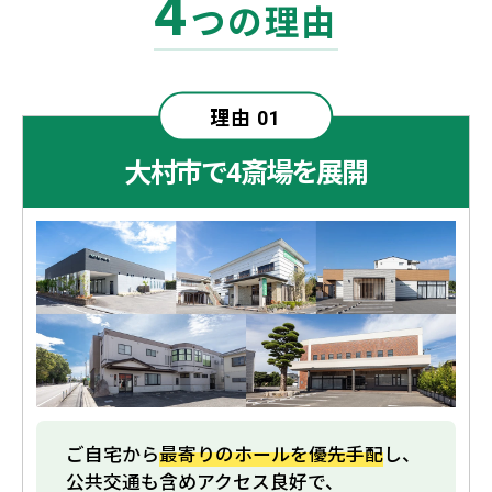
4
つの理由
理由
01
大村市で
斎場を展開
4
ご自宅から
最寄りのホールを優先手配
し、
公共交通も含めアクセス良好で、