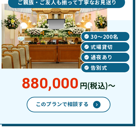
ご親族・ご友人も揃って丁寧なお見送り
30〜200名
式場貸切
通夜あり
告別式
880,000
円(税込)～
このプランで相談する