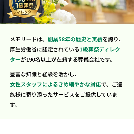
メモリードは、
創業58年の歴史と実績
を誇り、
厚生労働省に認定されている
1級葬祭ディレク
ター
が190名以上が在籍する葬儀会社です。
豊富な知識と経験を活かし、
女性スタッフによるきめ細やかな対応
で、ご遺
族様に寄り添ったサービスをご提供していま
す。