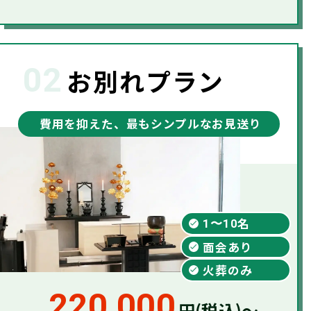
02
お別れプラン
費用を抑えた、最もシンプルなお見送り
名
1〜10
面会あり
火葬のみ
220,000
円(税込)～