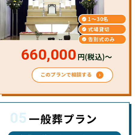
1〜30名
式場貸切
告別式のみ
660,000
円(税込)～
このプランで相談する
05
一般葬プラン