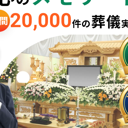
20,000
葬儀
間
件の