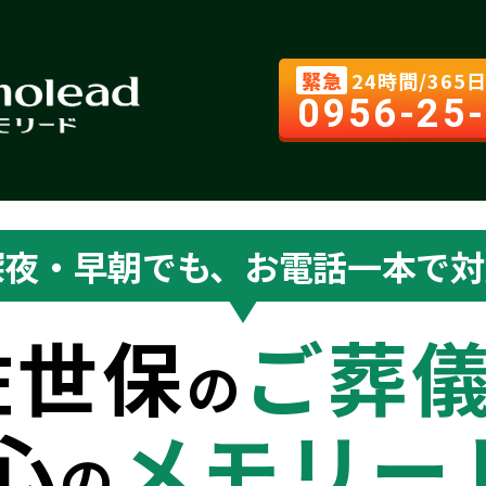
緊急
24時間/365
0956-25
深夜・早朝でも、お電話一本で対
佐世保
ご葬
の
心
メモリー
の