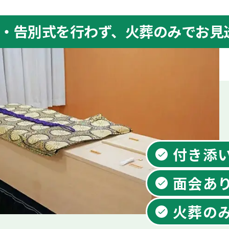
・告別式を⾏わず、⽕葬のみでお見
付き添
面会あ
火葬の