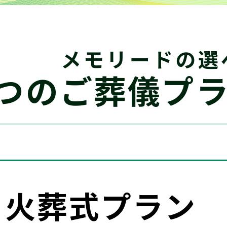
モリードの選
つのご葬儀プ
1
火葬式プラン