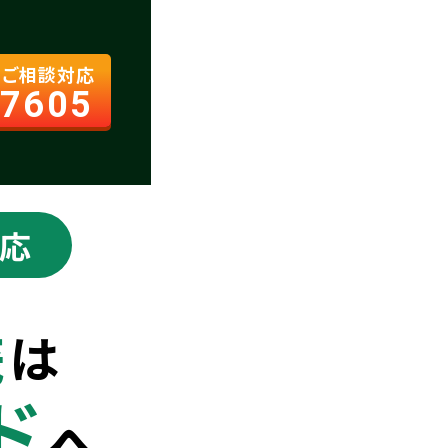
日ご相談対応
-7605
応
儀
は
ド
へ