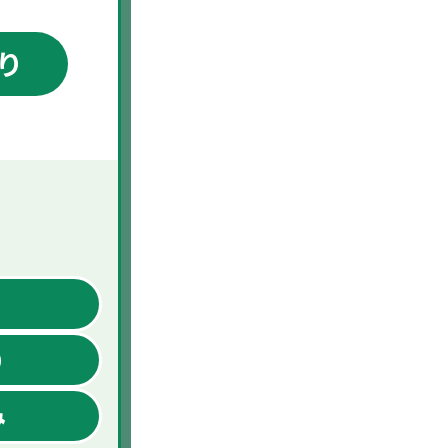
り
名
り
み