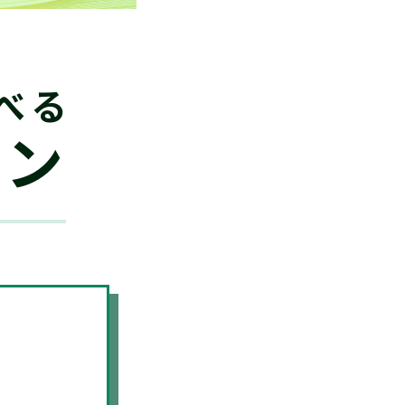
べる
ラン