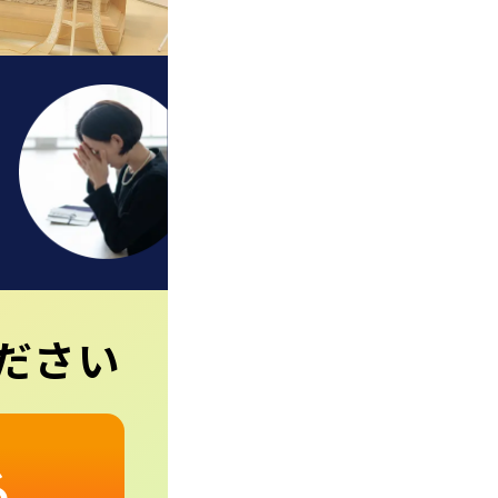
ら
ださい
る