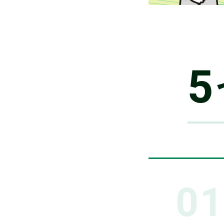
メ
5
0