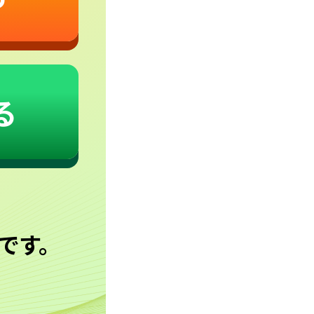
る
です。