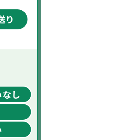
送り
いなし
り
み