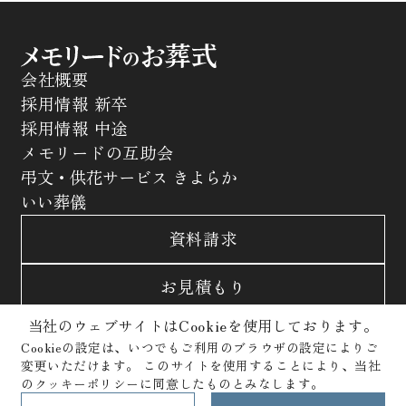
会社概要
採用情報 新卒
採用情報 中途
メモリードの互助会
弔文・供花サービス きよらか
いい葬儀
資料請求
お見積もり
当社のウェブサイトはCookieを使用しております。
お問合わせ
Cookieの設定は、いつでもご利用のブラウザの設定によりご
変更いただけます。
このサイトを使用することにより、当社
サイトポリシー
プライバシーポリシー
のクッキーポリシーに同意したものとみなします。
クッキーポリシー