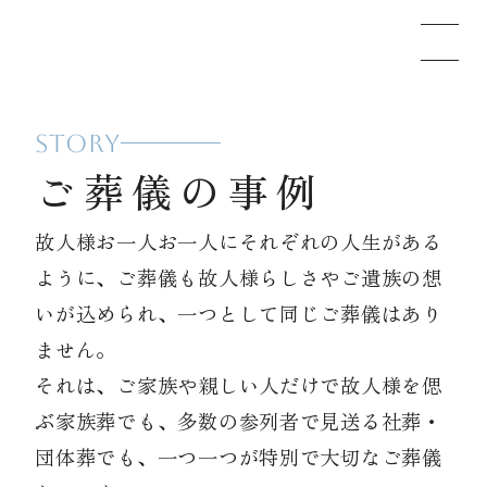
STORY
メモリードのお葬式について
ご葬儀の事例
葬儀の流れ
故人様お一人お一人にそれぞれの人生がある
ように、ご葬儀も故人様らしさやご遺族の想
事例
いが込められ、一つとして同じご葬儀はあり
ません。
それは、ご家族や親しい人だけで故人様を偲
施設案内
ぶ家族葬でも、多数の参列者で見送る社葬・
団体葬でも、一つ一つが特別で大切なご葬儀
お知らせ