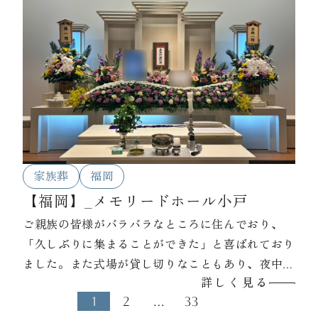
られました。
家族葬
福岡
【福岡】_メモリードホール小戸
ご親族の皆様がバラバラなところに住んでおり、
「久しぶりに集まることができた」と喜ばれており
ました。また式場が貸し切りなこともあり、夜中ま
詳しく見る
でお話されたそうです。故人様が生前、「親族みん
1
2
…
33
な仲良くいること」と言われていたとのことで、そ