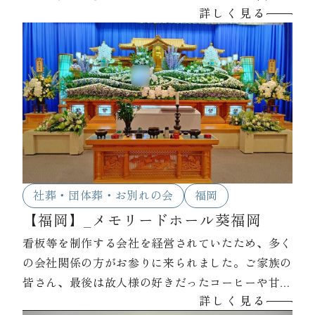
詳しく見る
がら、その当時の思い出話をされていました。お棺
には皆様からのお手紙や生前大好きだった塗り絵を
いれ、最期のひと時を過ごされていました。
社葬・団体葬・お別れの会
福岡
【福岡】_メモリードホール葵福岡
看板等を制作する会社を経営されていたため、多く
の会社関係の方がお参りに来られました。ご家族の
皆さん、最後は故人様の好きだったコーヒーや甘い
詳しく見る
物をお入れし、故人様に触れながらお声をかけてお