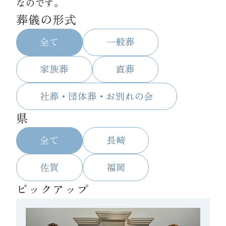
なのです。
葬儀の形式
資料請求
全て
一般葬
お見積もり
家族葬
直葬
社葬・団体葬・お別れの会
お問合わせ
県
全て
長崎
佐賀
福岡
ピックアップ