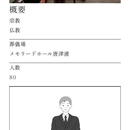
概要
資料請求
宗教
仏教
お見積もり
葬儀場
メモリードホール唐津浦
お問合わせ
人数
80