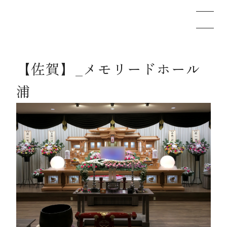
【佐賀】_メモリードホール
メモリードのお葬式について
浦
葬儀の流れ
事例
施設案内
お知らせ