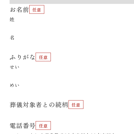
お名前
資料請求
姓
名
お見積もり
ふりがな
お問合わせ
せい
めい
葬儀対象者との続柄
電話番号