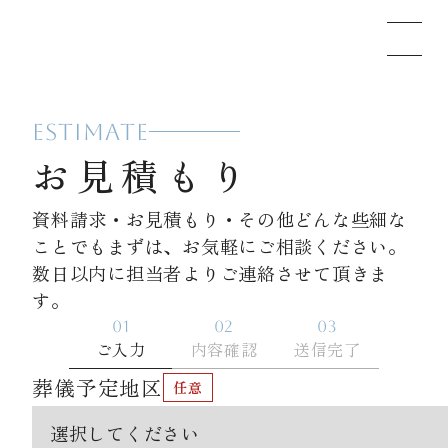
ESTIMATE
メモリードのお葬式について
お見積もり
葬儀の流れ
資料請求・お見積もり・その他どんな些細な
ことでもまずは、お気軽にご相談ください。
数日以内に担当者よりご連絡させて頂きま
事例
す。
01
02
03
ご入力
内容確認
送信完了
施設案内
葬儀予定地区
お知らせ