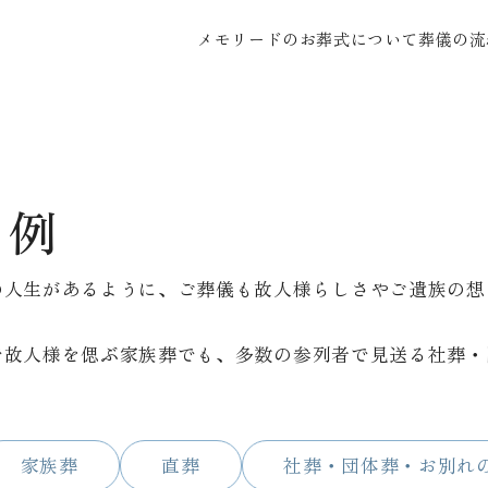
メモリードのお葬式について
葬儀の流
事例
の人生があるように、ご葬儀も故人様らしさやご遺族の想
で故人様を偲ぶ家族葬でも、多数の参列者で見送る社葬・
家族葬
直葬
社葬・団体葬・お別れ