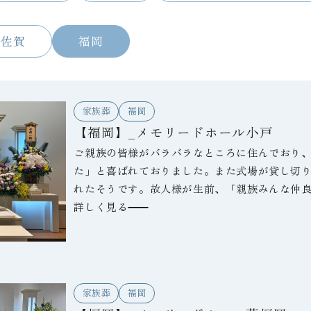
佐賀
福岡
家族葬
福岡
【福岡】_メモリードホール小戸
ご親族の皆様がバラバラなところに住んでおり
た」と喜ばれておりました。また式場が貸し切
れたそうです。故人様が生前、「親族みんな仲
のことで、それを今回の葬儀で実感できたと喪
詳しく見る
家族葬
福岡