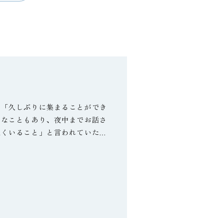
、「久しぶりに集まることができ
りなこともあり、夜中までお話さ
良くいること」と言われていたと
主様が言っておられました。