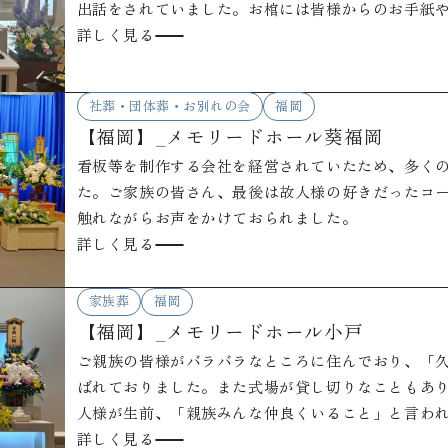
出話をされていました。お棺には皆様からのお手紙
期のひと時を過ごされていました。
詳しく見る
社葬・団体葬・お別れの会
福岡
【福岡】_メモリードホール葵福岡
看板等を制作する会社を経営されていたため、多く
た。ご家族の皆さん、最後は故人様の好きだったコ
触れながらお声をかけておられました。
詳しく見る
家族葬
福岡
【福岡】_メモリードホール小戸
ご親族の皆様がバラバラなところに住んでおり、「
ばれておりました。また式場が貸し切りなこともあ
人様が生前、「親族みんな仲良くいること」と言わ
儀で実感できたと喪主様が言っておられました。
詳しく見る