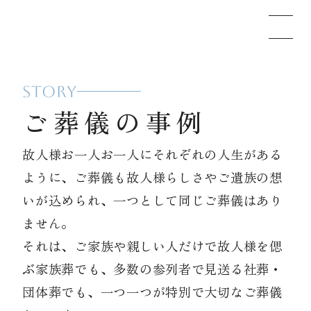
STORY
メモリードのお葬式について
ご葬儀の事例
葬儀の流れ
故人様お一人お一人にそれぞれの人生がある
ように、ご葬儀も故人様らしさやご遺族の想
事例
いが込められ、一つとして同じご葬儀はあり
ません。
それは、ご家族や親しい人だけで故人様を偲
施設案内
ぶ家族葬でも、多数の参列者で見送る社葬・
団体葬でも、一つ一つが特別で大切なご葬儀
お知らせ