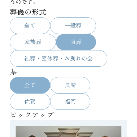
なのです。
葬儀の形式
資料請求
全て
一般葬
お見積もり
家族葬
直葬
社葬・団体葬・お別れの会
お問合わせ
県
全て
長崎
佐賀
福岡
ピックアップ