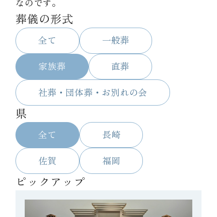
なのです。
葬儀の形式
資料請求
全て
一般葬
お見積もり
家族葬
直葬
社葬・団体葬・お別れの会
お問合わせ
県
全て
長崎
佐賀
福岡
ピックアップ