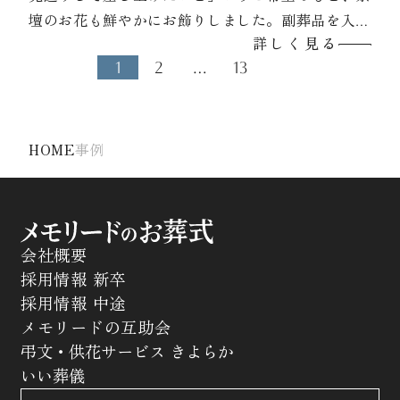
壇のお花も鮮やかにお飾りしました。副葬品を入れ
詳しく見る
る専用の箱の中に想い出の品を皆さまで手向けてい
1
2
…
13
ただきました。
HOME
事例
会社概要
採用情報 新卒
採用情報 中途
メモリードの互助会
弔文・供花サービス きよらか
いい葬儀