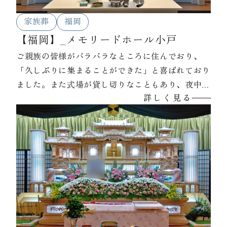
家族葬
福岡
【福岡】_メモリードホール小戸
ご親族の皆様がバラバラなところに住んでおり、
「久しぶりに集まることができた」と喜ばれており
ました。また式場が貸し切りなこともあり、夜中ま
詳しく見る
でお話されたそうです。故人様が生前、「親族みん
な仲良くいること」と言われていたとのことで、そ
れを今回の葬儀で実感できたと喪主様が言っておら
れました。