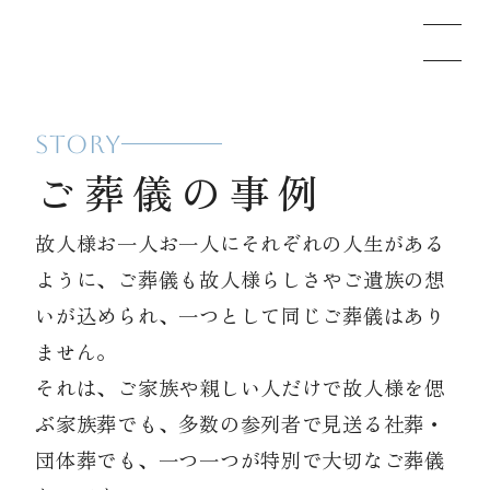
STORY
メモリードのお葬式について
ご葬儀の事例
葬儀の流れ
故人様お一人お一人にそれぞれの人生がある
ように、ご葬儀も故人様らしさやご遺族の想
事例
いが込められ、一つとして同じご葬儀はあり
ません。
それは、ご家族や親しい人だけで故人様を偲
施設案内
ぶ家族葬でも、多数の参列者で見送る社葬・
団体葬でも、一つ一つが特別で大切なご葬儀
お知らせ