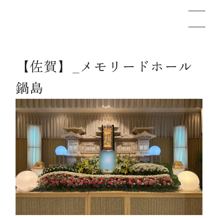
【佐賀】_メモリードホール
メモリードのお葬式について
鍋島
葬儀の流れ
事例
施設案内
お知らせ