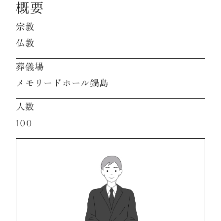
概要
宗教
資料請求
仏教
お見積もり
葬儀場
メモリードホール鍋島
お問合わせ
人数
100