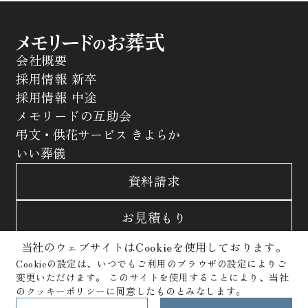
会社概要
採用情報 新卒
採用情報 中途
メモリードの互助会
弔文・供花サービス きよらか
いい葬儀
資料請求
お見積もり
当社のウェブサイトはCookieを使用しております。
お問合わせ
Cookieの設定は、いつでもご利用のブラウザの設定によりご
変更いただけます。
このサイトを使用することにより、当社
サイトポリシー
プライバシーポリシー
のクッキーポリシーに同意したものとみなします。
クッキーポリシー