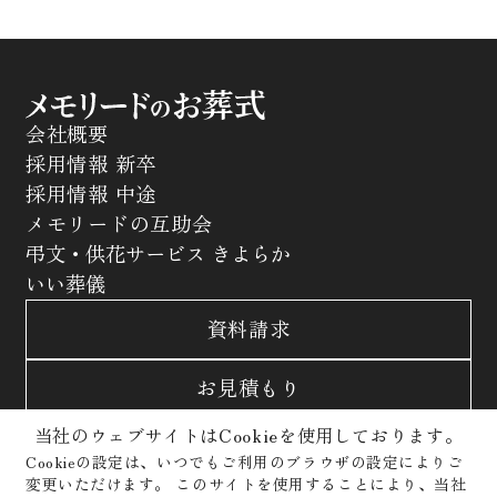
会社概要
採用情報 新卒
採用情報 中途
メモリードの互助会
弔文・供花サービス きよらか
いい葬儀
資料請求
お見積もり
当社のウェブサイトはCookieを使用しております。
お問合わせ
Cookieの設定は、いつでもご利用のブラウザの設定によりご
変更いただけます。
このサイトを使用することにより、当社
サイトポリシー
プライバシーポリシー