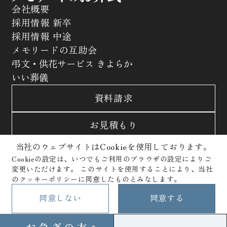
会社概要
採用情報 新卒
採用情報 中途
メモリードの互助会
弔文・供花サービス きよらか
いい葬儀
資料請求
お見積もり
当社のウェブサイトはCookieを使用しております。
お問合わせ
Cookieの設定は、いつでもご利用のブラウザの設定によりご
変更いただけます。
このサイトを使用することにより、当社
サイトポリシー
プライバシーポリシー
のクッキーポリシーに同意したものとみなします。
クッキーポリシー
Copyright © Memolead Corporation. All Rights Reserved.
同意しない
同意する