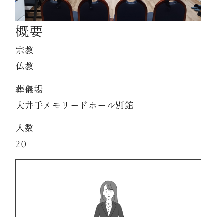
概要
資料請求
宗教
お見積もり
仏教
葬儀場
お問合わせ
大井手メモリードホール別館
人数
20