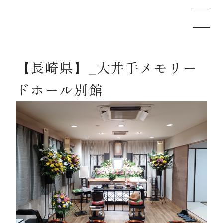
【長崎県】_大井手メモリー
メモリードのお葬式について
ドホール別館
葬儀の流れ
事例
施設案内
お知らせ