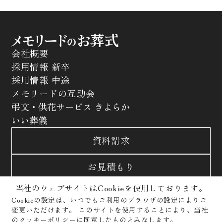
会社概要
採用情報 新卒
採用情報 中途
メモリードの互助会
弔文・供花サービス きよらか
いい葬儀
資料請求
お見積もり
当社のウェブサイトはCookieを使用しております。
お問合わせ
Cookieの設定は、いつでもご利用のブラウザの設定によりご
変更いただけます。
このサイトを使用することにより、当社
サイトポリシー
プライバシーポリシー
のクッキーポリシーに同意したものとみなします。