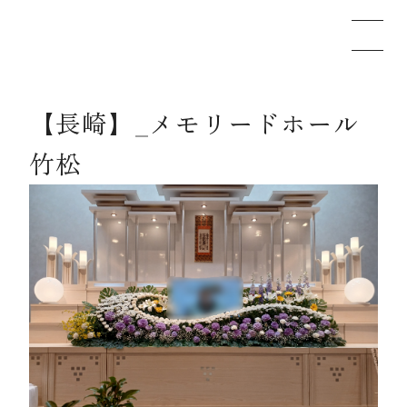
【長崎】_メモリードホール
メモリードのお葬式について
竹松
葬儀の流れ
事例
施設案内
お知らせ