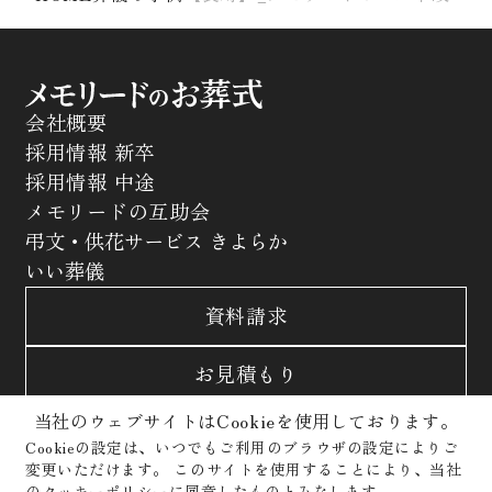
会社概要
採用情報 新卒
採用情報 中途
メモリードの互助会
弔文・供花サービス きよらか
いい葬儀
資料請求
お見積もり
当社のウェブサイトはCookieを使用しております。
お問合わせ
Cookieの設定は、いつでもご利用のブラウザの設定によりご
変更いただけます。
このサイトを使用することにより、当社
サイトポリシー
プライバシーポリシー
のクッキーポリシーに同意したものとみなします。