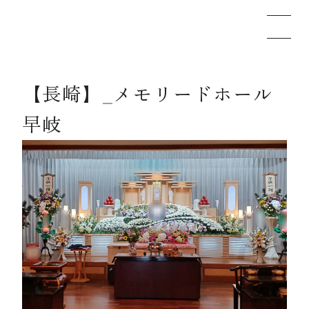
【長崎】_メモリードホール
メモリードのお葬式について
早岐
葬儀の流れ
事例
施設案内
お知らせ