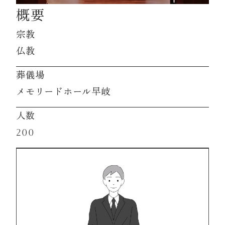
概要
資料請求
宗教
仏教
お見積もり
葬儀場
メモリードホール早岐
お問合わせ
人数
200