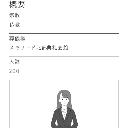
概要
宗教
資料請求
仏教
葬儀場
お見積もり
メモリード北部典礼会館
お問合わせ
人数
200