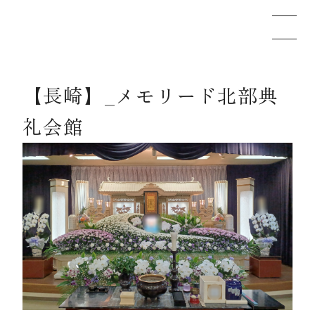
【長崎】_メモリード北部典
メモリードのお葬式について
礼会館
葬儀の流れ
事例
施設案内
お知らせ