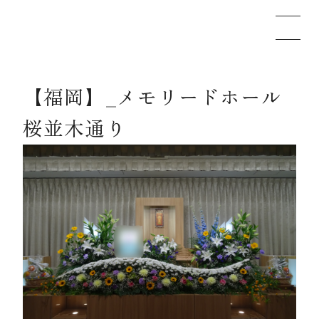
【福岡】_メモリードホール
メモリードのお葬式について
桜並木通り
葬儀の流れ
事例
施設案内
お知らせ