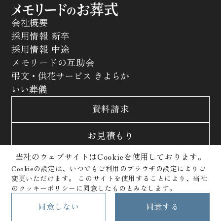
会社概要
採用情報 新卒
採用情報 中途
メモリードの互助会
弔文・供花サービス きよらか
いい葬儀
資料請求
お見積もり
当社のウェブサイトはCookieを使用しております。
お問合わせ
Cookieの設定は、いつでもご利用のブラウザの設定によりご
変更いただけます。
このサイトを使用することにより、当社
サイトポリシー
プライバシーポリシー
のクッキーポリシーに同意したものとみなします。
クッキーポリシー
Copyright © Memolead Corporation. All Rights Reserved.
同意しない
同意する