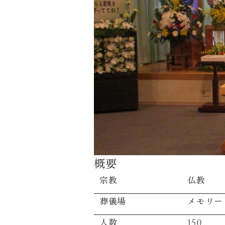
概要
宗教
仏教
葬儀場
メモリー
人数
150