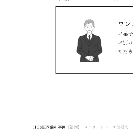
ワン
お菓
お別
ただ
HOME
葬儀の事例
【福岡】_メモリードホール葵福岡