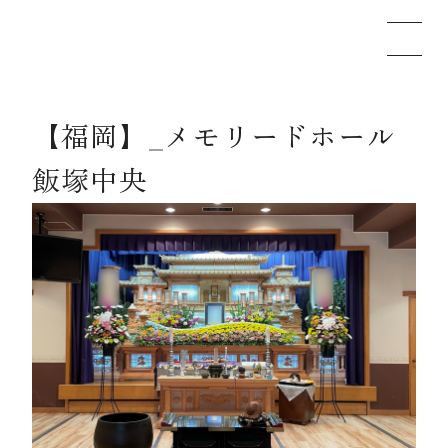
【福岡】_メモリードホール
メモリードのお葬式について
飯塚中央
葬儀の流れ
事例
施設案内
お知らせ