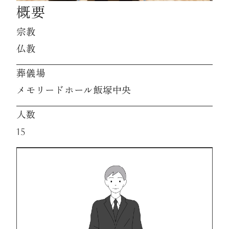
概要
資料請求
宗教
仏教
お見積もり
葬儀場
メモリードホール飯塚中央
お問合わせ
人数
15