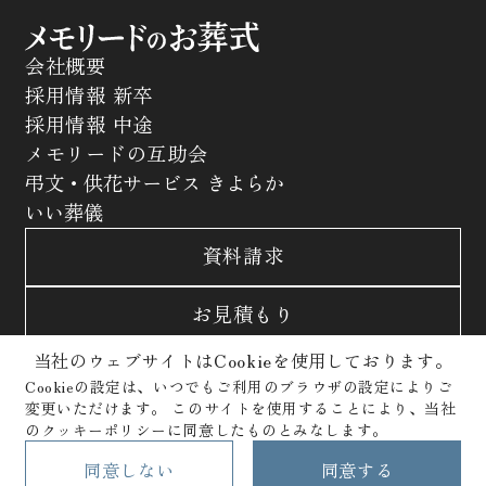
会社概要
採用情報 新卒
採用情報 中途
メモリードの互助会
弔文・供花サービス きよらか
いい葬儀
資料請求
お見積もり
当社のウェブサイトはCookieを使用しております。
お問合わせ
Cookieの設定は、いつでもご利用のブラウザの設定によりご
変更いただけます。
このサイトを使用することにより、当社
サイトポリシー
プライバシーポリシー
のクッキーポリシーに同意したものとみなします。
クッキーポリシー
Copyright © Memolead Corporation. All Rights Reserved.
同意しない
同意する