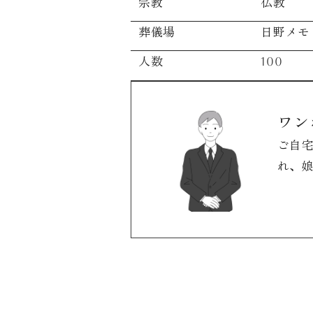
宗教
仏教
葬儀場
日野メモ
人数
100
ワン
ご自
れ、