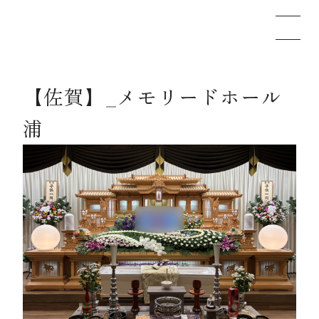
【佐賀】_メモリードホール
メモリードのお葬式について
浦
葬儀の流れ
事例
施設案内
お知らせ