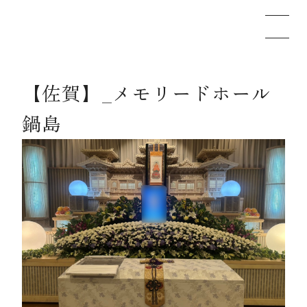
【佐賀】_メモリードホール
メモリードのお葬式について
鍋島
葬儀の流れ
事例
施設案内
お知らせ