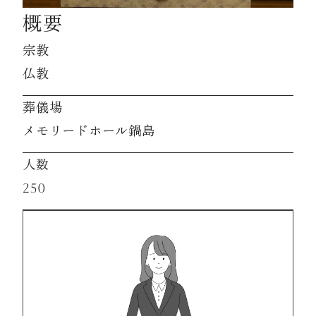
概要
資料請求
宗教
仏教
お見積もり
葬儀場
メモリードホール鍋島
お問合わせ
人数
250