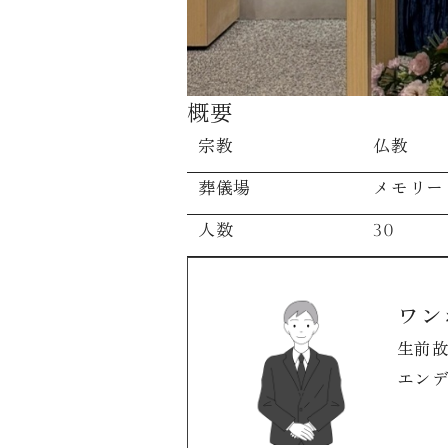
概要
宗教
仏教
葬儀場
メモリー
人数
30
ワン
生前
エン