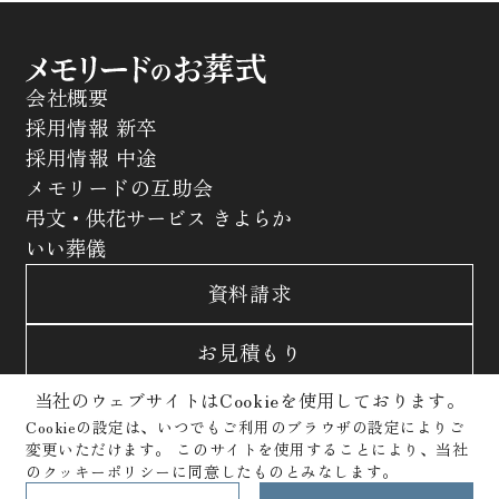
会社概要
採用情報 新卒
採用情報 中途
メモリードの互助会
弔文・供花サービス きよらか
いい葬儀
資料請求
お見積もり
当社のウェブサイトはCookieを使用しております。
お問合わせ
Cookieの設定は、いつでもご利用のブラウザの設定によりご
変更いただけます。
このサイトを使用することにより、当社
サイトポリシー
プライバシーポリシー
のクッキーポリシーに同意したものとみなします。
クッキーポリシー