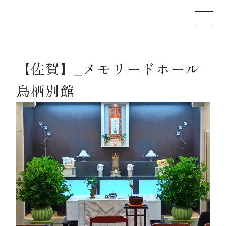
【佐賀】_メモリードホール
メモリードのお葬式について
鳥栖別館
葬儀の流れ
事例
施設案内
お知らせ