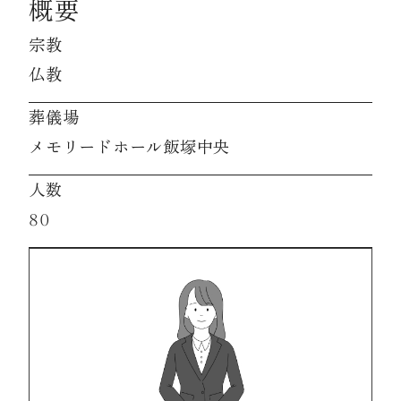
概要
宗教
資料請求
仏教
葬儀場
お見積もり
メモリードホール飯塚中央
お問合わせ
人数
80