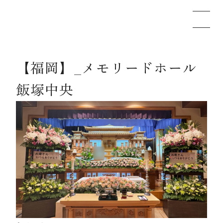
【福岡】_メモリードホール
メモリードのお葬式について
飯塚中央
葬儀の流れ
事例
施設案内
お知らせ