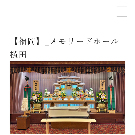
【福岡】_メモリードホール
メモリードのお葬式について
横田
葬儀の流れ
事例
施設案内
お知らせ