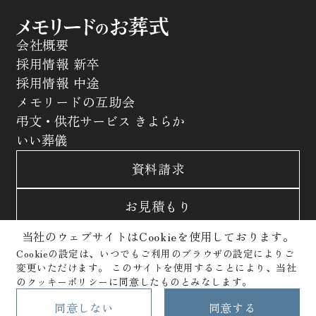
会社概要
採用情報 新卒
採用情報 中途
メモリードの互助会
弔文・供花サービス きよらか
いい葬儀
資料請求
お見積もり
当社のウェブサイトはCookieを使用しております。
お問合わせ
Cookieの設定は、いつでもご利用のブラウザの設定によりご
変更いただけます。
このサイトを使用することにより、当社
サイトポリシー
プライバシーポリシー
のクッキーポリシーに同意したものとみなします。
クッキーポリシー
Copyright © Memolead Corporation. All Rights Reserved.
同意しない
同意する