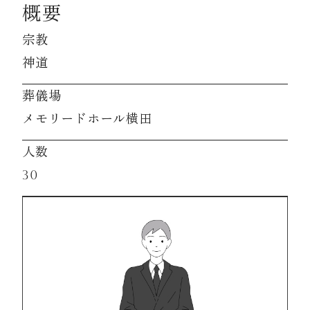
概要
宗教
資料請求
神道
お見積もり
葬儀場
メモリードホール横田
お問合わせ
人数
30