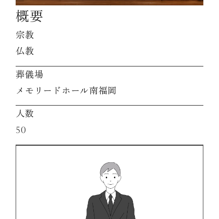
概要
資料請求
宗教
仏教
お見積もり
葬儀場
メモリードホール南福岡
お問合わせ
人数
50