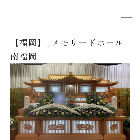
【福岡】_メモリードホール
メモリードのお葬式について
南福岡
葬儀の流れ
事例
施設案内
お知らせ