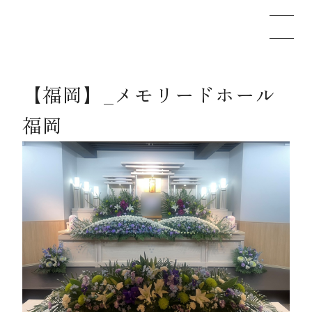
【福岡】_メモリードホール
メモリードのお葬式について
福岡
葬儀の流れ
事例
施設案内
お知らせ