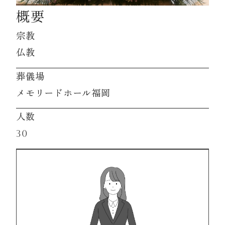
概要
資料請求
宗教
仏教
お見積もり
葬儀場
メモリードホール福岡
お問合わせ
人数
30