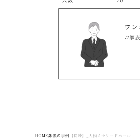
人数
70
ワン
ご家
HOME
葬儀の事例
【長崎】_大橋メモリードホール