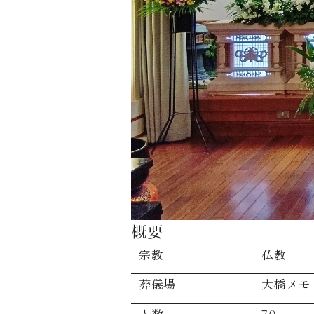
概要
宗教
仏教
葬儀場
大橋メモ