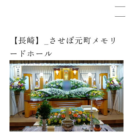
【長崎】_させぼ元町メモリ
メモリードのお葬式について
ードホール
葬儀の流れ
事例
施設案内
お知らせ