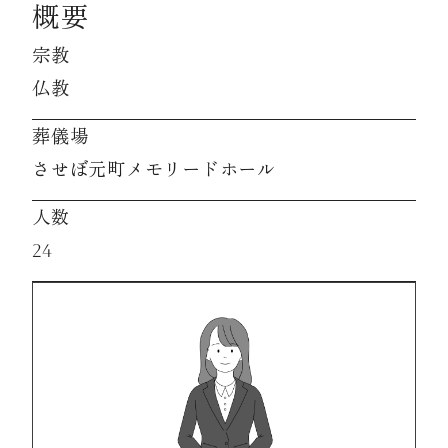
概要
宗教
資料請求
仏教
お見積もり
葬儀場
させぼ元町メモリードホール
お問合わせ
人数
24