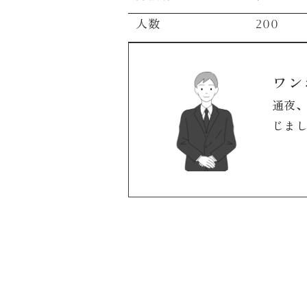
人数
200
ワン
通夜
じま