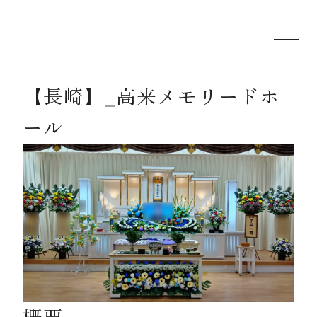
【長崎】_高来メモリードホ
メモリードのお葬式について
ール
葬儀の流れ
事例
施設案内
お知らせ