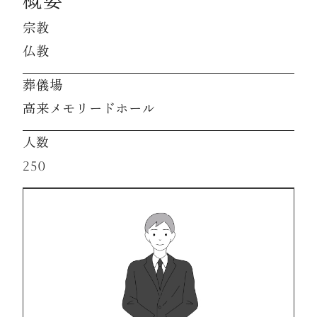
概要
宗教
資料請求
仏教
葬儀場
お見積もり
高来メモリードホール
人数
お問合わせ
250