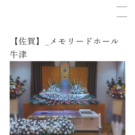
【佐賀】_メモリードホール
メモリードのお葬式について
牛津
葬儀の流れ
事例
施設案内
お知らせ