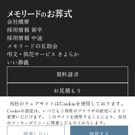
会社概要
採用情報 新卒
採用情報 中途
メモリードの互助会
弔文・供花サービス きよらか
いい葬儀
資料請求
お見積もり
当社のウェブサイトはCookieを使用しております。
お問合わせ
Cookieの設定は、いつでもご利用のブラウザの設定によりご
変更いただけます。
このサイトを使用することにより、当社
サイトポリシー
プライバシーポリシー
のクッキーポリシーに同意したものとみなします。
クッキーポリシー
Copyright © Memolead Corporation. All Rights Reserved.
同意しない
同意する