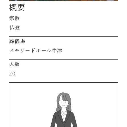
概要
資料請求
宗教
仏教
お見積もり
葬儀場
メモリードホール牛津
お問合わせ
人数
20