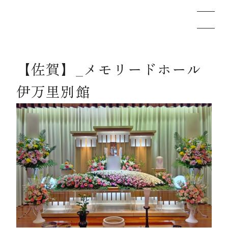
【佐賀】_メモリードホール
メモリードのお葬式について
伊万里別館
葬儀の流れ
事例
施設案内
お知らせ