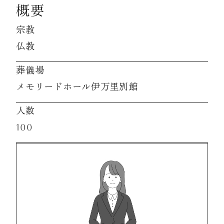
概要
宗教
資料請求
仏教
お見積もり
葬儀場
メモリードホール伊万里別館
お問合わせ
人数
100