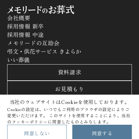
会社概要
採用情報 新卒
採用情報 中途
メモリードの互助会
弔文・供花サービス きよらか
いい葬儀
資料請求
お見積もり
当社のウェブサイトはCookieを使用しております。
お問合わせ
Cookieの設定は、いつでもご利用のブラウザの設定によりご
変更いただけます。
このサイトを使用することにより、当社
サイトポリシー
プライバシーポリシー
のクッキーポリシーに同意したものとみなします。
クッキーポリシー
Copyright © Memolead Corporation. All Rights Reserved.
同意しない
同意する