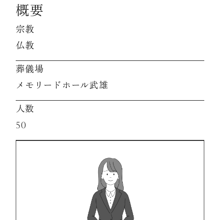
概要
宗教
資料請求
仏教
お見積もり
葬儀場
メモリードホール武雄
お問合わせ
人数
50