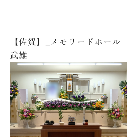
【佐賀】_メモリードホール
メモリードのお葬式について
武雄
葬儀の流れ
事例
施設案内
お知らせ