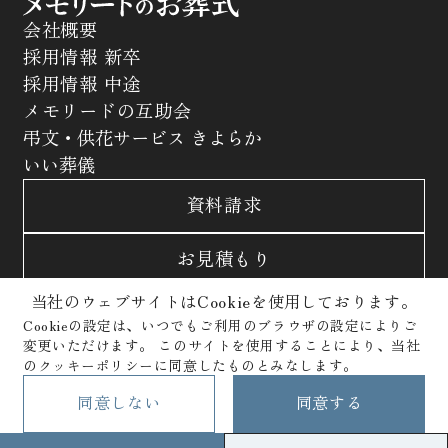
会社概要
採用情報 新卒
採用情報 中途
メモリードの互助会
弔文・供花サービス きよらか
いい葬儀
資料請求
お見積もり
当社のウェブサイトはCookieを使用しております。
お問合わせ
Cookieの設定は、いつでもご利用のブラウザの設定によりご
変更いただけます。
このサイトを使用することにより、当社
サイトポリシー
プライバシーポリシー
のクッキーポリシーに同意したものとみなします。
クッキーポリシー
Copyright © Memolead Corporation. All Rights Reserved.
同意しない
同意する