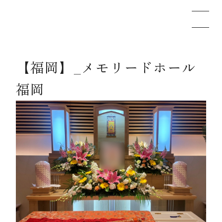
【福岡】_メモリードホール
メモリードのお葬式について
福岡
葬儀の流れ
事例
施設案内
お知らせ