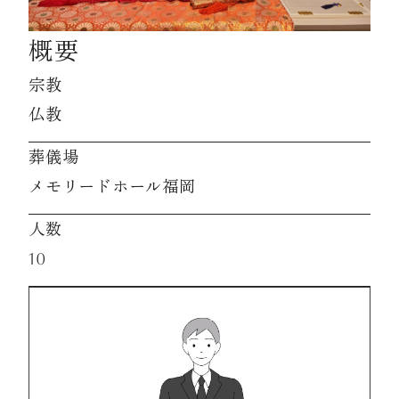
概要
資料請求
宗教
仏教
お見積もり
葬儀場
お問合わせ
メモリードホール福岡
人数
10