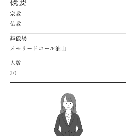
概要
宗教
資料請求
仏教
葬儀場
お見積もり
メモリードホール油山
人数
お問合わせ
20