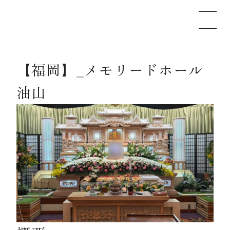
【福岡】_メモリードホール
メモリードのお葬式について
油山
葬儀の流れ
事例
施設案内
お知らせ