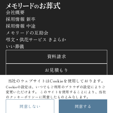
会社概要
採用情報 新卒
採用情報 中途
メモリードの互助会
弔文・供花サービス きよらか
いい葬儀
資料請求
お見積もり
当社のウェブサイトはCookieを使用しております。
お問合わせ
Cookieの設定は、いつでもご利用のブラウザの設定によりご
変更いただけます。
このサイトを使用することにより、当社
サイトポリシー
プライバシーポリシー
のクッキーポリシーに同意したものとみなします。
クッキーポリシー
Copyright © Memolead Corporation. All Rights Reserved.
同意しない
同意する