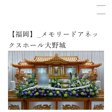
【福岡】_メモリードアネッ
メモリードのお葬式について
クスホール大野城
葬儀の流れ
事例
施設案内
お知らせ