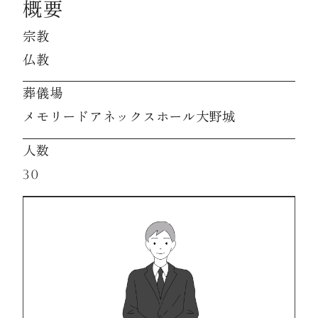
概要
宗教
資料請求
仏教
葬儀場
お見積もり
メモリードアネックスホール大野城
お問合わせ
人数
30