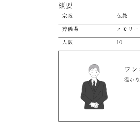
概要
宗教
仏教
葬儀場
メモリー
人数
10
ワン
温か