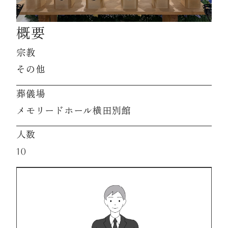
概要
資料請求
宗教
お見積もり
その他
葬儀場
お問合わせ
メモリードホール横田別館
人数
10