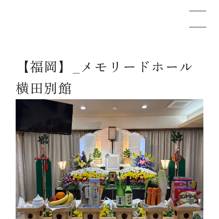
【福岡】_メモリードホール
メモリードのお葬式について
横田別館
葬儀の流れ
事例
施設案内
お知らせ