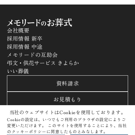
会社概要
採用情報 新卒
採用情報 中途
メモリードの互助会
弔文・供花サービス きよらか
いい葬儀
資料請求
お見積もり
当社のウェブサイトはCookieを使用しております。
お問合わせ
Cookieの設定は、いつでもご利用のブラウザの設定によりご
変更いただけます。
このサイトを使用することにより、当社
サイトポリシー
プライバシーポリシー
のクッキーポリシーに同意したものとみなします。
クッキーポリシー