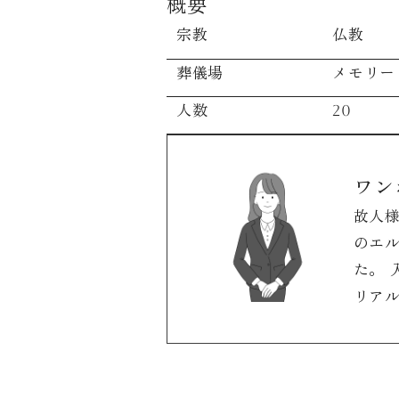
概要
宗教
仏教
葬儀場
メモリー
人数
20
ワン
故人
のエ
た。
リア