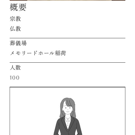
概要
資料請求
宗教
仏教
お見積もり
葬儀場
メモリードホール稲荷
お問合わせ
人数
100