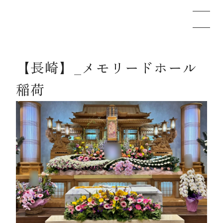
【長崎】_メモリードホール
メモリードのお葬式について
稲荷
葬儀の流れ
事例
施設案内
お知らせ