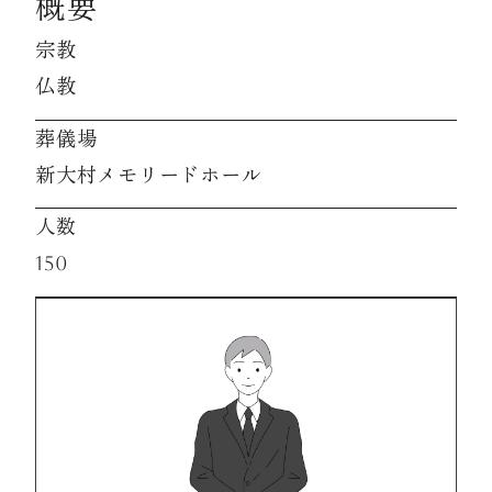
概要
宗教
資料請求
仏教
葬儀場
お見積もり
新大村メモリードホール
人数
お問合わせ
150