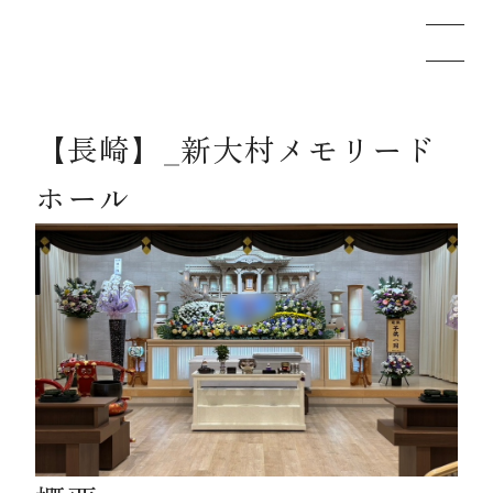
【長崎】_新大村メモリード
メモリードのお葬式について
ホール
葬儀の流れ
事例
施設案内
お知らせ