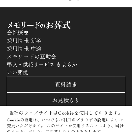
会社概要
採用情報 新卒
採用情報 中途
メモリードの互助会
弔文・供花サービス きよらか
いい葬儀
資料請求
お見積もり
当社のウェブサイトはCookieを使用しております。
お問合わせ
Cookieの設定は、いつでもご利用のブラウザの設定によりご
変更いただけます。
このサイトを使用することにより、当社
サイトポリシー
プライバシーポリシー
のクッキーポリシーに同意したものとみなします。