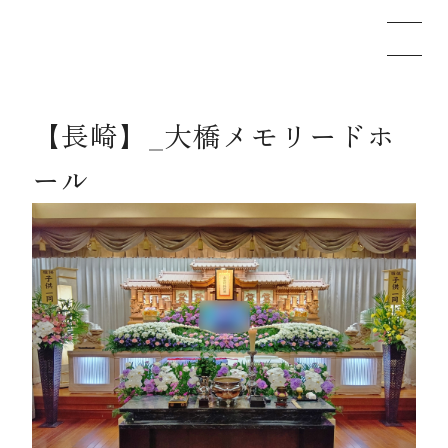
【長崎】_大橋メモリードホ
メモリードのお葬式について
ール
葬儀の流れ
事例
施設案内
お知らせ