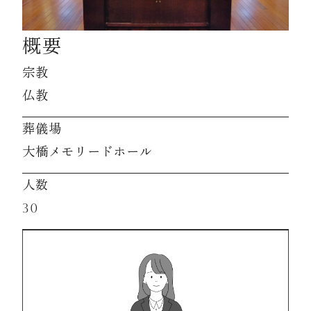
概要
資料請求
宗教
お見積もり
仏教
葬儀場
お問合わせ
大橋メモリードホール
人数
30