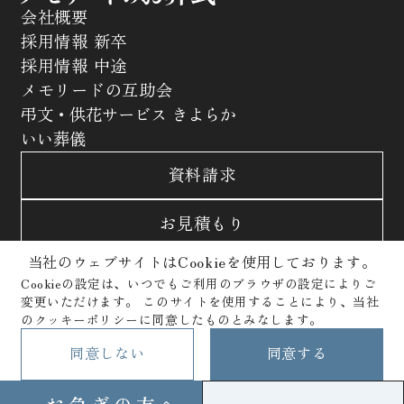
会社概要
採用情報 新卒
採用情報 中途
メモリードの互助会
弔文・供花サービス きよらか
いい葬儀
資料請求
お見積もり
当社のウェブサイトはCookieを使用しております。
お問合わせ
Cookieの設定は、いつでもご利用のブラウザの設定によりご
変更いただけます。
このサイトを使用することにより、当社
サイトポリシー
プライバシーポリシー
のクッキーポリシーに同意したものとみなします。
クッキーポリシー
Copyright © Memolead Corporation. All Rights Reserved.
同意しない
同意する