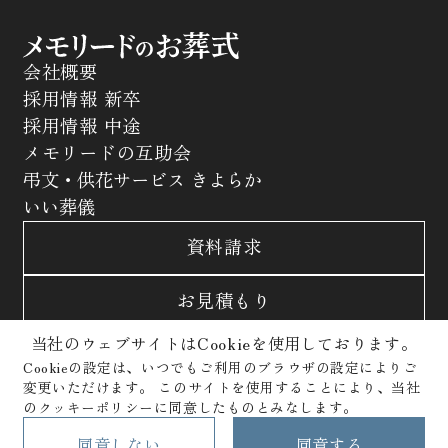
会社概要
採用情報 新卒
採用情報 中途
メモリードの互助会
弔文・供花サービス きよらか
いい葬儀
資料請求
お見積もり
当社のウェブサイトはCookieを使用しております。
お問合わせ
Cookieの設定は、いつでもご利用のブラウザの設定によりご
変更いただけます。
このサイトを使用することにより、当社
サイトポリシー
プライバシーポリシー
のクッキーポリシーに同意したものとみなします。
クッキーポリシー
Copyright © Memolead Corporation. All Rights Reserved.
同意しない
同意する