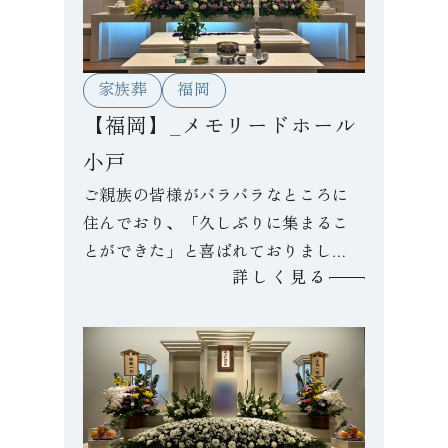
家族葬
福岡
【福岡】_メモリードホール
小戸
ご親族の皆様がバラバラなところに
住んでおり、「久しぶりに集まるこ
とができた」と喜ばれておりまし
詳しく見る
た。また式場が貸し切りなこともあ
り、夜中までお話されたそうです。
故人様が生前、「親族みんな仲良く
いること」と言われていたとのこと
で、それを今回の葬儀で実感できた
と喪主様が言っておられました。