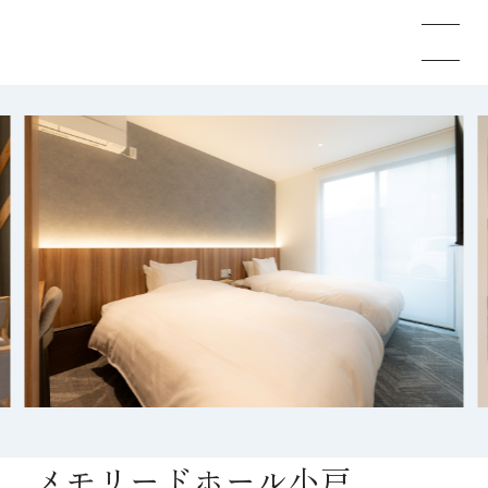
メモリードのお葬式について
葬儀の流れ
事例
施設案内
お知らせ
メモリードホール小戸