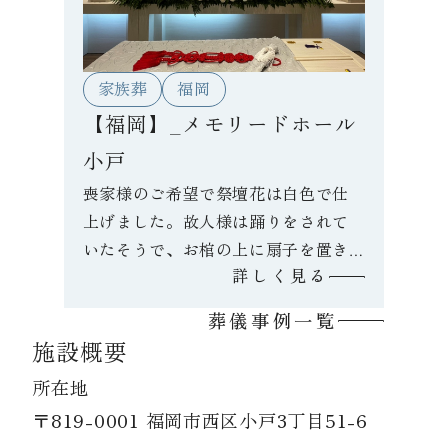
家族葬
福岡
【福岡】_メモリードホール
小戸
喪家様のご希望で祭壇花は白色で仕
上げました。故人様は踊りをされて
いたそうで、お棺の上に扇子を置き
詳しく見る
ました。思い出のスライドを皆さま
で懐かしそうに見ておられました。
葬儀事例一覧
施設概要
所在地
〒819-0001 福岡市西区小戸3丁目51-6