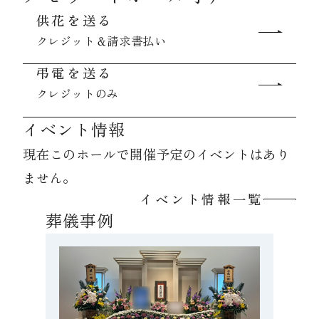
供花を送る
クレジット＆請求書払い
資料請求
弔電を送る
クレジットのみ
お見積もり
イベント情報
お問合わせ
現在このホールで開催予定のイベントはあり
ません。
イベント情報一覧
葬儀事例