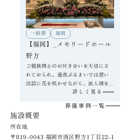
一般葬
福岡
【福岡】_メモリードホール
野方
ご親族同士のお付き合いを大切にさ
れておられ、通夜ぶるまいでは想い
出話に花を咲かせながら、故人様を
詳しく見る
皆さま偲ばれておりました。生前お
花がお好きだったそうで、棺いっぱ
葬儀事例一覧
いのお花でお別れをいたしました。
施設概要
所在地
〒819-0043 福岡市西区野方1丁目22-1