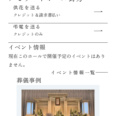
供花を送る
クレジット＆請求書払い
資料請求
弔電を送る
クレジットのみ
お見積もり
イベント情報
お問合わせ
現在このホールで開催予定のイベントはあり
ません。
イベント情報一覧
葬儀事例