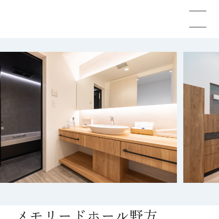
メモリードのお葬式について
葬儀の流れ
事例
施設案内
お知らせ
メモリードホール野方