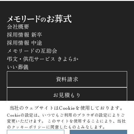
会社概要
採用情報 新卒
採用情報 中途
メモリードの互助会
弔文・供花サービス きよらか
いい葬儀
資料請求
お見積もり
当社のウェブサイトはCookieを使用しております。
お問合わせ
Cookieの設定は、いつでもご利用のブラウザの設定によりご
変更いただけます。
このサイトを使用することにより、当社
サイトポリシー
プライバシーポリシー
のクッキーポリシーに同意したものとみなします。
クッキーポリシー