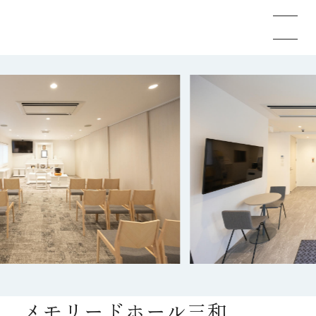
メモリードのお葬式について
葬儀の流れ
事例
施設案内
お知らせ
メモリードホール三和