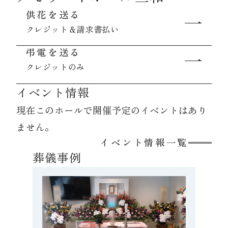
供花を送る
クレジット＆請求書払い
資料請求
弔電を送る
クレジットのみ
お見積もり
イベント情報
お問合わせ
現在このホールで開催予定のイベントはあり
ません。
イベント情報一覧
葬儀事例