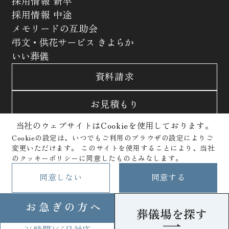
採用情報 新卒
採用情報 中途
メモリードの互助会
弔文・供花サービス きよらか
いい葬儀
資料請求
お見積もり
当社のウェブサイトはCookieを使用しております。
お問合わせ
Cookieの設定は、いつでもご利用のブラウザの設定によりご
変更いただけます。
このサイトを使用することにより、当社
サイトポリシー
プライバシーポリシー
のクッキーポリシーに同意したものとみなします。
クッキーポリシー
Copyright © Memolead Corporation. All Rights Reserved.
同意しない
同意する
お急ぎの方へ
葬儀場を探す