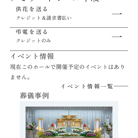
供花を送る
クレジット＆請求書払い
資料請求
弔電を送る
クレジットのみ
お見積もり
イベント情報
お問合わせ
現在このホールで開催予定のイベントはあり
ません。
イベント情報一覧
葬儀事例