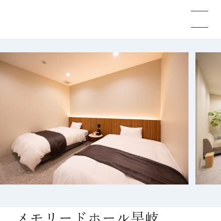
メモリードのお葬式について
葬儀の流れ
事例
施設案内
お知らせ
メモリードホール早岐